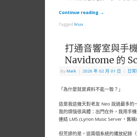
Continue reading
→
Tagged
linux
打通音響室與手機的
Navidrome 的
By
Mark
|
2026 年 02 月 01 日
|
日常
「為什麼就是資料不能一致？」
這是我這幾天對老友 Neo 說過最多的
我的煩惱很具體：出門在外，我用手機 Symf
連結 LMS (Lyrion Music Server
但荒謬的是，這兩個系統的播放紀錄（Sc