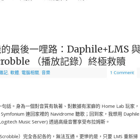
最後一哩路：Daphile+LMS 
 Scrobble （播放記錄）終極救贖
雜記
,
軟體
,
電腦相關
,
音樂
1 Comment
一句話。身為一個對音質有執著、對數據有潔癖的 Home Lab 玩家，
onium 連回家裡的 Navidrome 聽歌；回到家，我想用 Daphile
，舊稱Logitech Music Server) 透過高級音響享受布拉姆斯。
robble）完全各記各的，無法互通。更慘的是，只要 LMS 重新掃