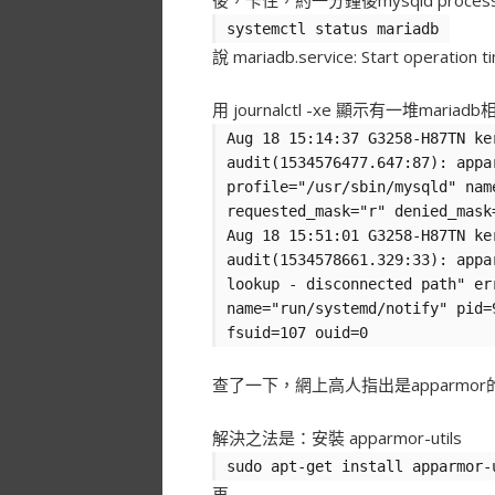
後，卡住，約一分鐘後mysqld proce
systemctl status mariadb
說 mariadb.service: Start operation t
用 journalctl -xe 顯示有一堆maria
Aug 18 15:14:37 G3258-H87TN ke
audit(1534576477.647:87): appa
profile="/usr/sbin/mysqld" nam
requested_mask="r" denied_mask
Aug 18 15:51:01 G3258-H87TN ke
audit(1534578661.329:33): appa
lookup - disconnected path" er
name="run/systemd/notify" pid=
fsuid=107 ouid=0
查了一下，網上高人指出是apparm
解決之法是：安裝 apparmor-utils
sudo apt-get install apparmor-
再