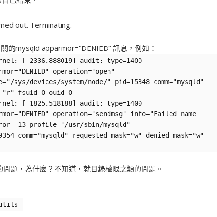
ss自己結束，
imed out. Terminating.
db相關的mysqld apparmor=”DENIED” 訊息，例如：
rnel: [ 2336.888019] audit: type=1400
rmor="DENIED" operation="open"
e="/sys/devices/system/node/" pid=15348 comm="mysqld"
="r" fsuid=0 ouid=0
rnel: [ 1825.518188] audit: type=1400
rmor="DENIED" operation="sendmsg" info="Failed name
ror=-13 profile="/usr/sbin/mysqld"
9354 comm="mysqld" requested_mask="w" denied_mask="w"
or的問題，為什麼？不知道，就目錄權限之類的問題。
utils