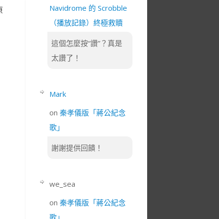
Navidrome 的 Scrobble
原
（播放記錄）終極救贖
這個怎麼按“讚”？真是
太讚了！
Mark
on
秦孝儀版「蔣公紀念
歌」
謝謝提供回饋！
we_sea
on
秦孝儀版「蔣公紀念
歌」