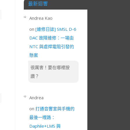
最新迴響
Andrea Kao
on
[維修日誌] SMSL D-6
DAC 故障維修：一場由
NTC 與虛焊電阻引發的
懸案
很厲害！要在哪裡按
讚？
Andrea
on
打通音響室與手機的
最後一哩路：
Daphile+LMS 與