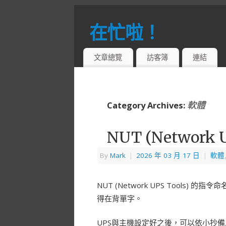
在忙啦！
「精神奕奕」曉瑩與家人的雜記
文章總覽
訪客簿
連結
軟體
Category Archives:
NUT (Network
By
Mark
|
2026 年 03 月 17 日
|
軟體
NUT (Network UPS Tools) 的
得在背單字。
UPS與主機設定好之後，可以依小抄備