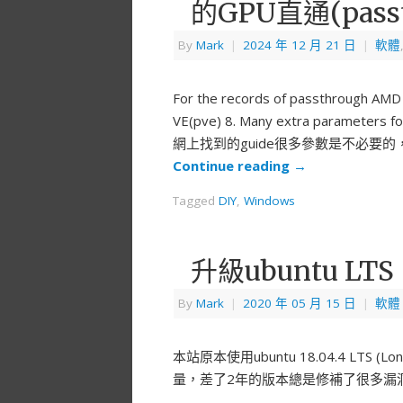
的GPU直通(passt
By
Mark
|
2024 年 12 月 21 日
|
軟體
For the records of passthrough A
VE(pve) 8. Many extra parameters fou
網上找到的guide很多參數是不必要
Continue reading
→
Tagged
DIY
,
Windows
升級ubuntu LTS
By
Mark
|
2020 年 05 月 15 日
|
軟體
本站原本使用ubuntu 18.04.4 LTS (L
量，差了2年的版本總是修補了很多漏