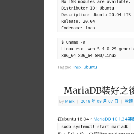
No LSB modules are available.
Distributor ID: Ubuntu
Description: Ubuntu 20.04 LTS
Release: 20.04
Codename: focal
$ uname -a
Linux esxi-web 5.4.0-29-generi
x86_64 x86_64 GNU/Linux
Tagged
linux
,
ubuntu
MariaDB裝好
By
Mark
|
2018 年 09 月 07 日
|
軟體
在ubuntu 18.04，
MariaDB 10.1.3
sudo systemctl start mariadb