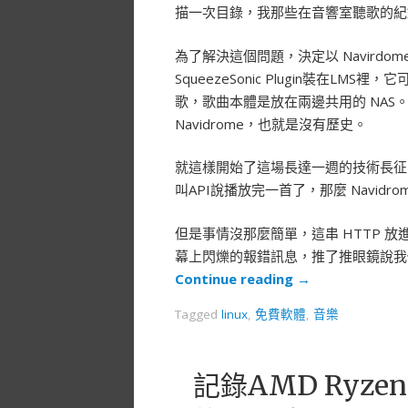
描一次目錄，我那些在音響室聽歌的紀錄就
為了解決這個問題，決定以 Navirdom
SqueezeSonic Plugin裝在LMS裡
歌，歌曲本體是放在兩邊共用的 NA
Navidrome，也就是沒有歷史。
就這樣開始了這場長達一週的技術長征，看文
叫API說播放完一首了，那麼 Navi
但是事情沒那麼簡單，這串 HTTP 放進
幕上閃爍的報錯訊息，推了推眼鏡說我
Continue reading
→
Tagged
linux
,
免費軟體
,
音樂
記錄AMD Ryzen 