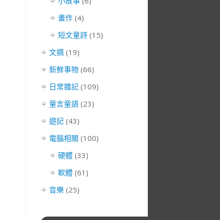
小故事
(6)
畫作
(4)
短文童詩
(15)
文摘
(19)
新鮮事物
(66)
日常雜記
(109)
童言童語
(23)
遊記
(43)
電腦相關
(100)
硬體
(33)
軟體
(61)
音樂
(25)