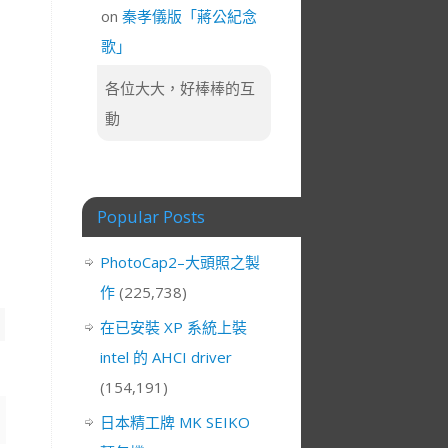
on
秦孝儀版「蔣公紀念
歌」
各位大大，好棒棒的互
動
Popular Posts
PhotoCap2–大頭照之製
作
(225,738)
在已安裝 XP 系統上裝
intel 的 AHCI driver
(154,191)
日本精工牌 MK SEIKO