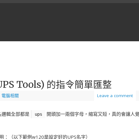
 UPS Tools) 的指令簡單匯整
,
電腦相關
Leave a comment
指令命名邏輯全部都是
開頭加一兩個字母，縮寫又短，真的會讓人
ups
用：（以下範例w120是設定好的UPS名字）