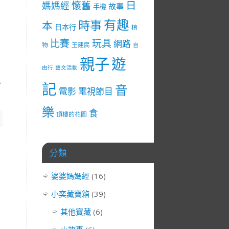
日
懷舊
媽媽經
故事
手機
有趣
時事
本
日本行
植
比賽
玩具
網路
物
王建民
自
親子
遊
由行
藝文活動
與
記
音
電影
電視節目
樂
食
頂樓的花園
分類
婆婆媽媽經
(16)
小奕藏寶箱
(39)
其他寶藏
(6)