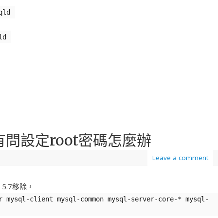
qld
ld
沒有問設定root密碼怎麼辦
Leave a comment
r 5.7移除，
r mysql-client mysql-common mysql-server-core-* mysql-