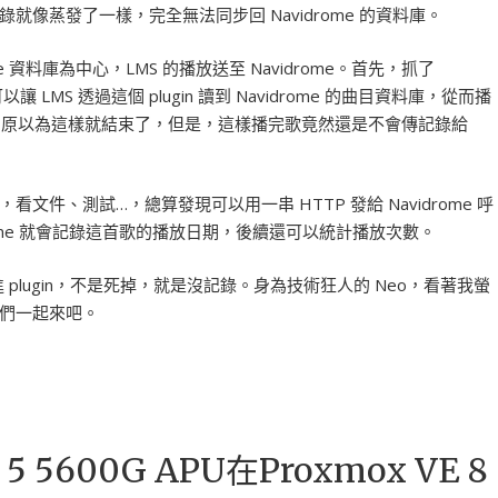
像蒸發了一樣，完全無法同步回 Navidrome 的資料庫。
e 資料庫為中心，LMS 的播放送至 Navidrome。首先，抓了
，它可以讓 LMS 透過這個 plugin 讀到 Navidrome 的曲目資料庫，從而播
S。原以為這樣就結束了，但是，這樣播完歌竟然還是不會傳記錄給
件、測試…，總算發現可以用一串 HTTP 發給 Navidrome 呼
drome 就會記錄這首歌的播放日期，後續還可以統計播放次數。
 plugin，不是死掉，就是沒記錄。身為技術狂人的 Neo，看著我螢
們一起來吧。
5 5600G APU在Proxmox VE 8