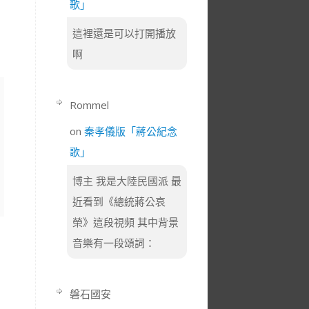
歌」
這裡還是可以打開播放
啊
Rommel
on
秦孝儀版「蔣公紀念
歌」
博主 我是大陸民國派 最
近看到《總統蔣公哀
榮》這段視頻 其中背景
音樂有一段頌詞：
磐石國安