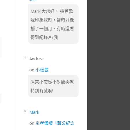
Mark 大您好， 這首歌
我印象深刻，當時好像
播了一個月，有時還看
得到紀錄片(我
Andrea
on
小松鼠
原來小奕從小對節奏就
特別有感啊!
Mark
on
秦孝儀版「蔣公紀念