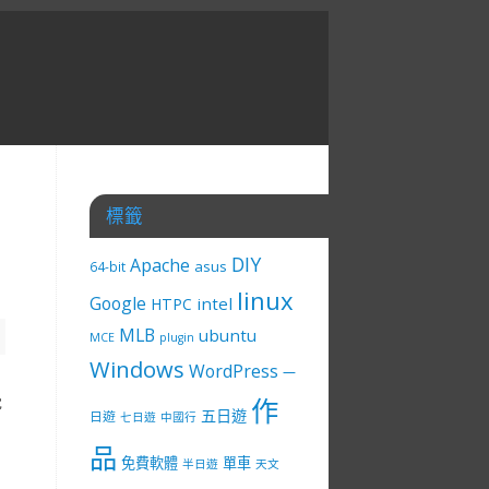
標籤
DIY
Apache
asus
64-bit
linux
Google
intel
HTPC
MLB
ubuntu
MCE
plugin
Windows
WordPress
一
覺
作
五日遊
日遊
七日遊
中國行
品
免費軟體
單車
半日遊
天文