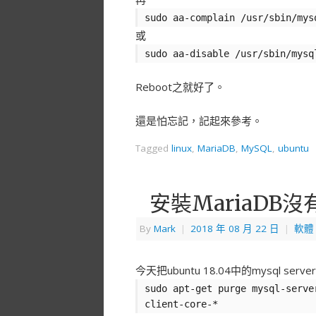
sudo aa-complain /usr/sbin/mys
或
sudo aa-disable /usr/sbin/mysq
Reboot之就好了。
還是怕忘記，記起來參考。
Tagged
linux
,
MariaDB
,
MySQL
,
ubuntu
安裝MariaDB
By
Mark
|
2018 年 08 月 22 日
|
軟體
今天把ubuntu 18.04中的mysql serve
sudo apt-get purge mysql-serve
client-core-*